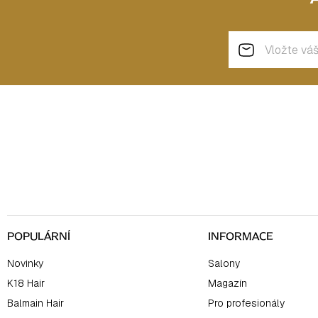
Z
á
p
a
t
í
POPULÁRNÍ
INFORMACE
Novinky
Salony
K18 Hair
Magazín
Balmain Hair
Pro profesionály