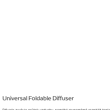
Universal Foldable Diffuser
Difuzér zvyšuje průtok vzduchu, pomáhá rovnoměrně rozptýlit tepl