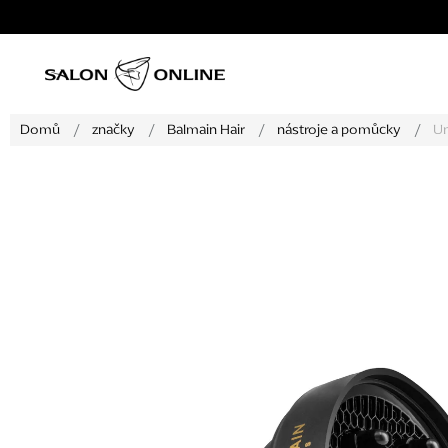
Přejít
na
obsah
Domů
/
značky
/
Balmain Hair
/
nástroje a pomůcky
/
Un