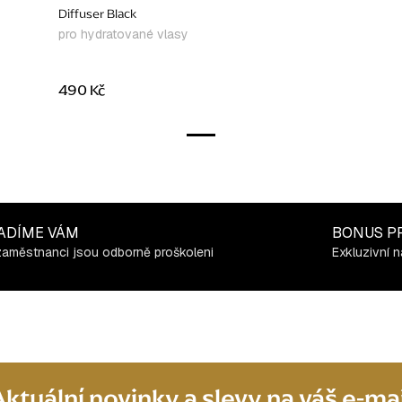
Diffuser Black
pro hydratované vlasy
490 Kč
ADÍME VÁM
BONUS P
zaměstnanci jsou odborně proškoleni
Exkluzivní n
Aktuální novinky a slevy na váš e-mai