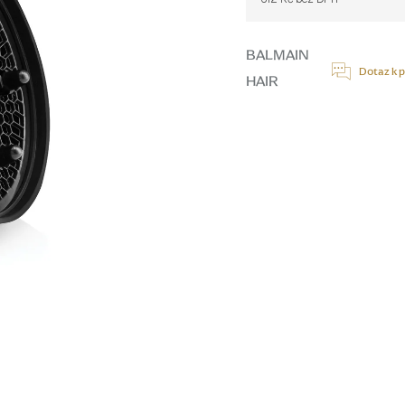
Měrná
cena:
BALMAIN
Dotaz k 
HAIR