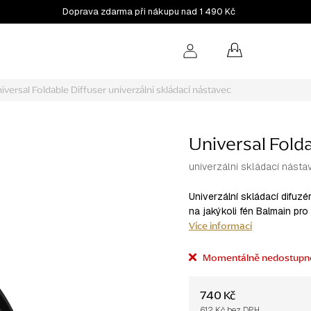
Doprava zdarma při nákupu nad 1 490 Kč
NÁKUPNÍ
KOŠÍK
iversal Foldable Diffuser
univerzální skládací nástavec
Universal Folda
univerzální skládací násta
Univerzální skládací difuzé
na jakýkoli fén Balmain pr
Více informací
Momentálně nedostupn
740 Kč
612 Kč bez DPH