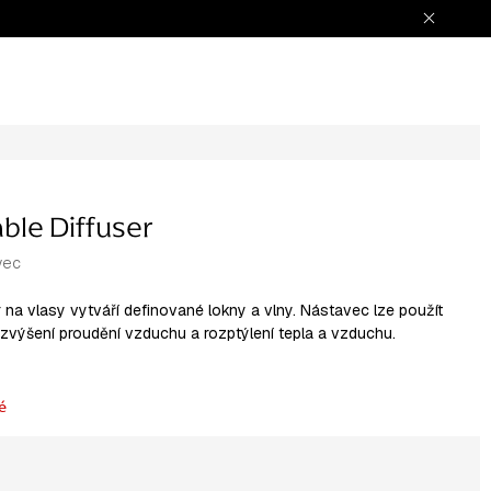
ble Diffuser
vec
r na vlasy vytváří definované lokny a vlny. Nástavec lze použít
o zvýšení proudění vzduchu a rozptýlení tepla a vzduchu.
é