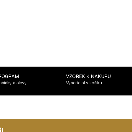
ROGRAM
VZOREK K NÁKUPU
abídky a slevy
Vyberte si v košíku
l