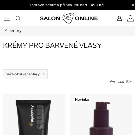
Přejít
Doprava zdarma při nákupu nad 1 490 Kč
na
obsah
krémy
KRÉMY PRO BARVENÉ VLASY
péče o barvené vlasy
Vymazat filtry
V
Novinka
ý
p
i
s