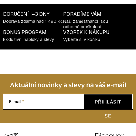
c
í
DORUČENÍ
1–3 DNY
PORADÍME VÁM
p
Doprava zdarma nad 1 490 Kč
Naši zaměstnanci jsou
r
odborně proškoleni
v
BONUS PROGRAM
VZOREK K NÁKUPU
k
Exkluzivní nabídky a slevy
Vyberte si v košíku
y
v
ý
p
i
s
Aktuální novinky a slevy na váš e-mail
u
PŘIHLÁSIT
E-mail
SE
Z