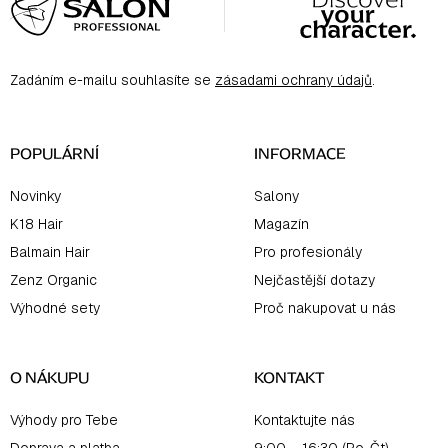
á
p
a
Zadáním e-mailu souhlasíte se
zásadami ochrany údajů
.
t
í
POPULÁRNÍ
INFORMACE
Novinky
Salony
K18 Hair
Magazín
Balmain Hair
Pro profesionály
Zenz Organic
Nejčastější dotazy
Výhodné sety
Proč nakupovat u nás
O NÁKUPU
KONTAKT
Výhody pro Tebe
Kontaktujte nás
Doprava a platba
9:00 – 16:30 (Po-Čt)