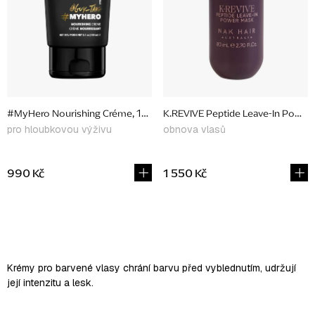
p
r
o
d
u
#MyHero Nourishing Créme, 150 ml
K.REVIVE Peptide Leave-In Power
k
pro hloubkovou výživu
obnova vlasů
t
ů
990 Kč
1 550 Kč
O
v
l
Krémy pro barvené vlasy chrání barvu před vyblednutím, udržují
á
její intenzitu a lesk.
d
a