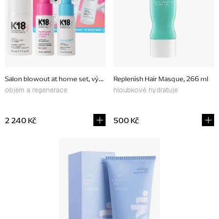
p
r
o
d
u
Salon blowout at home set, výhodný set
Replenish Hair Masque, 266 ml
k
objem a regenerace
hloubkově hydratuje
t
ů
2 240 Kč
500 Kč