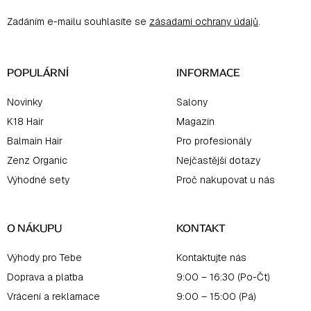
a
Zadáním e-mailu souhlasíte se
zásadami ochrany údajů
.
t
í
POPULÁRNÍ
INFORMACE
Novinky
Salony
K18 Hair
Magazín
Balmain Hair
Pro profesionály
Zenz Organic
Nejčastější dotazy
Výhodné sety
Proč nakupovat u nás
O NÁKUPU
KONTAKT
Výhody pro Tebe
Kontaktujte nás
Doprava a platba
9:00 – 16:30 (Po-Čt)
Vrácení a reklamace
9:00 – 15:00 (Pá)