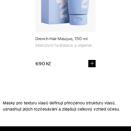
Drench Hair Masque, 150 ml
intenzivní hydratace a regenerace
690 Kč
O
v
l
Masky pro texturu vlasů definují přirozenou strukturu vlasů,
á
usnadňují jejich rozčesávání a zlepšují celkový vzhled účesu.
d
a
c