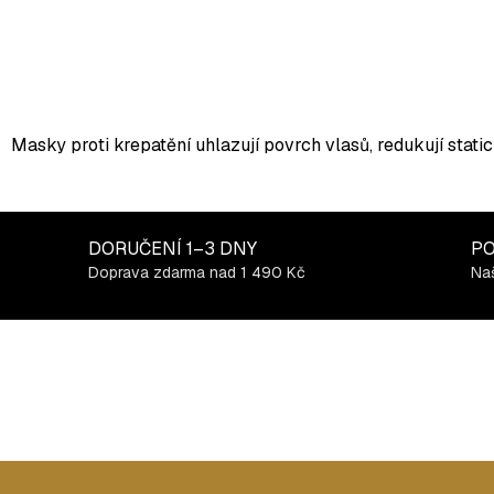
O
v
l
Masky proti krepatění uhlazují povrch vlasů, redukují stati
á
d
a
c
DORUČENÍ
1–3 DNY
PO
í
Doprava zdarma nad 1 490 Kč
Naš
p
r
v
k
y
v
ý
p