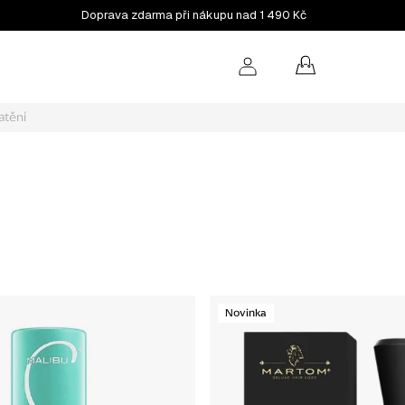
Doprava zdarma při nákupu nad 1 490 Kč
NÁKUPNÍ
KOŠÍK
atění
Novinka