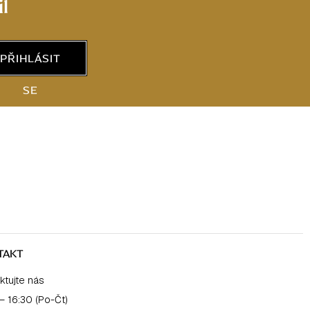
l
PŘIHLÁSIT
SE
TAKT
ktujte nás
– 16:30 (Po-Čt)