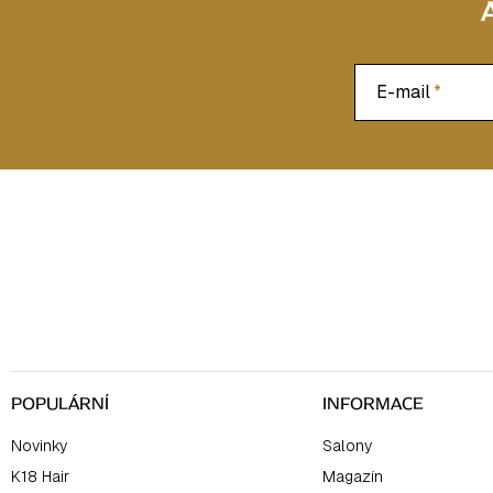
i
s
u
E-mail
Z
á
p
a
t
í
POPULÁRNÍ
INFORMACE
Novinky
Salony
K18 Hair
Magazín