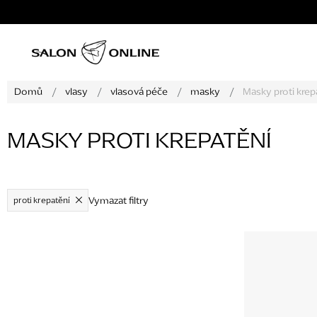
Přejít
na
obsah
Domů
/
vlasy
/
vlasová péče
/
masky
/
Masky proti krep
MASKY PROTI KREPATĚNÍ
Vymazat filtry
proti krepatění
V
ý
p
i