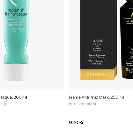
Masque, 266 ml
Frame Anti-frizz Mask, 250 ml
atuje
proti krepatění
920 Kč