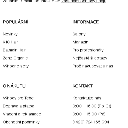
Zadáním e-mailu souhlasíte se
zásadami ochrany údajů
.
t
í
POPULÁRNÍ
INFORMACE
Novinky
Salony
K18 Hair
Magazín
Balmain Hair
Pro profesionály
Zenz Organic
Nejčastější dotazy
Výhodné sety
Proč nakupovat u nás
O NÁKUPU
KONTAKT
Výhody pro Tebe
Kontaktujte nás
Doprava a platba
9:00 – 16:30 (Po-Čt)
Vrácení a reklamace
9:00 – 15:00 (Pá)
Obchodní podmínky
(+420) 724 165 994