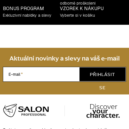
í
n
odborně proškoleni
í
p
BONUS PROGRAM
VZOREK K NÁKUPU
r
Exkluzivní nabídky a slevy
Vyberte si v košíku
v
k
y
v
ý
p
Aktuální novinky a slevy na váš e-mail
i
s
PŘIHLÁSIT
E-mail
u
SE
Z
á
p
a