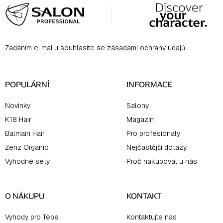
á
p
a
Zadáním e-mailu souhlasíte se
zásadami ochrany údajů
.
t
í
POPULÁRNÍ
INFORMACE
Novinky
Salony
K18 Hair
Magazín
Balmain Hair
Pro profesionály
Zenz Organic
Nejčastější dotazy
Výhodné sety
Proč nakupovat u nás
O NÁKUPU
KONTAKT
Výhody pro Tebe
Kontaktujte nás