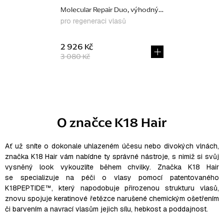
Molecular Repair Duo, výhodný set
pro regeneraci vlasů
2 926 Kč
3 080 Kč
O
v
l
O značce K18 Hair
á
d
a
Ať už sníte o dokonale uhlazeném účesu nebo divokých vlnách,
značka K18 Hair vám nabídne ty správné nástroje, s nimiž si svůj
c
vysněný look vykouzlíte během chvilky.
Značka K18 Hair
í
se specializuje na péči o vlasy pomocí patentovaného
p
K18PEPTIDE™, který napodobuje přirozenou strukturu vlasů,
r
znovu spojuje keratinové řetězce narušené chemickým ošetřením
v
či barvením a navrací vlasům jejich sílu, hebkost a poddajnost.
k