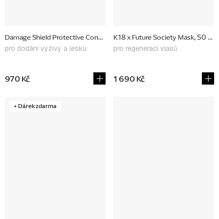
Damage Shield Protective Conditioner, 250 ml
K18 x Future Society Mask, 50 ml
pro dodání výživy a lesku
pro regeneraci vlasů
970 Kč
1 690 Kč
+ Dárek zdarma