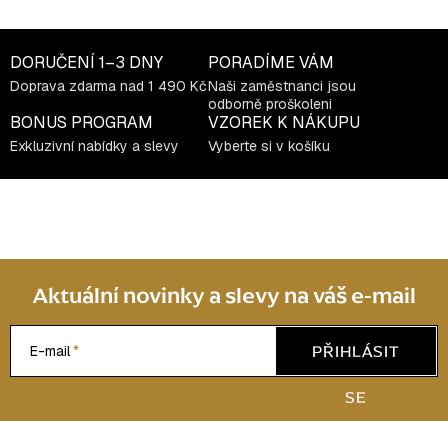
y
v
ý
DORUČENÍ
1–3 DNY
PORADÍME VÁM
p
Doprava zdarma nad 1 490 Kč
Naši zaměstnanci jsou
odborně proškoleni
i
BONUS PROGRAM
VZOREK K NÁKUPU
s
Exkluzivní nabídky a slevy
Vyberte si v košíku
u
Aktuální novinky a slevy na váš e-mail
PŘIHLÁSIT
E-mail
SE
Z