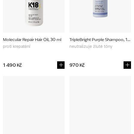
Molecular Repair Hair Oil, 30 ml
TripleBright Purple Shampoo, 125
proti krepatění
neutralizuje žluté tóny
1 490 Kč
970 Kč