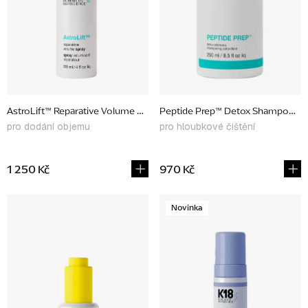
p
r
o
d
u
AstroLift™ Reparative Volume Spray, 118 ml
Peptide Prep™ Detox Shampoo, 2
k
pro dodání objemu
pro hloubkové čištění
t
ů
1 250 Kč
970 Kč
Novinka