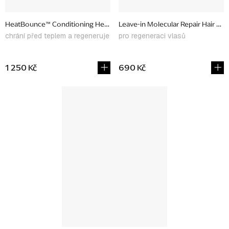
HeatBounce™ Conditioning Heat Protectant, 118 ml
Leave-in Molecular Repair Hair Mas
chrání před teplem a regeneruje
pro regeneraci vlasů
1 250 Kč
690 Kč