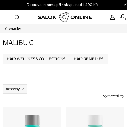
Přejít
Doprava zdarma při nákupu nad 1 490 Kč
na
obsah
značky
MALIBU C
HAIR WELLNESS COLLECTIONS
HAIR REMEDIES
šampony
Vymazat filtry
V
ý
p