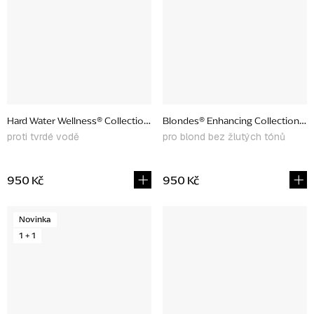
Hard Water Wellness® Collection, výhodný set
Blondes® Enhancing Collection, v
proti tvrdé vodě
pro blond bez žlutých tónů
950 Kč
950 Kč
Novinka
1 + 1