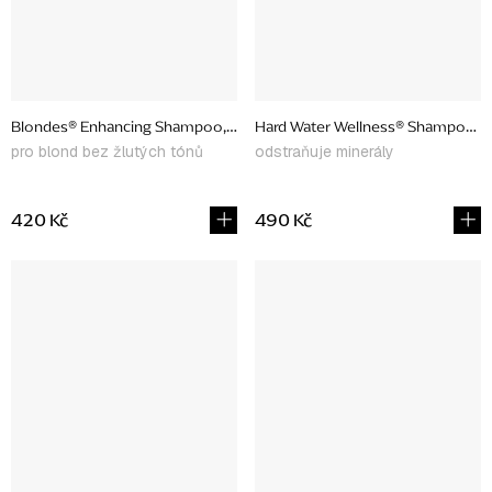
Blondes® Enhancing Shampoo, 266 ml
Hard Water Wellness® Shampoo & C
pro blond bez žlutých tónů
odstraňuje minerály
420 Kč
490 Kč