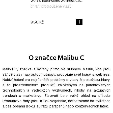
Weft & Extensions Wellness Collection, výhodný set
chrání prodloužené vlasy
950 Kč
O
v
l
O značce Malibu C
á
d
a
Malibu C, značka s kořeny přímo ve slunném Malibu, kde jsou
zářivé vlasy naprostou nutností, propojuje svět krásy s wellness.
c
Nabízí řešení pro nejrůznější problémy s vlasy či pokožkou hlavy,
í
a to prostřednictvím produktů založených na patentovaných
p
technologiích a vědeckých výzkumech, nikoliv na aktuálních
r
trendech a marketingu. Zároveň bere velký ohled na přírodu.
v
Produktové řady jsou 100% veganské, netestované na zvířatech
k
a bez obsahu lepku, sulfátů, parabenů nebo konzervačních látek.
y