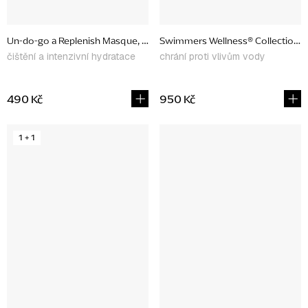
Un-do-go a Replenish Masque, set produktů
Swimmers Wellness® Collection, 
čištění a intenzivní hydratace
chrání proti vlivům vody
490 Kč
950 Kč
1 + 1