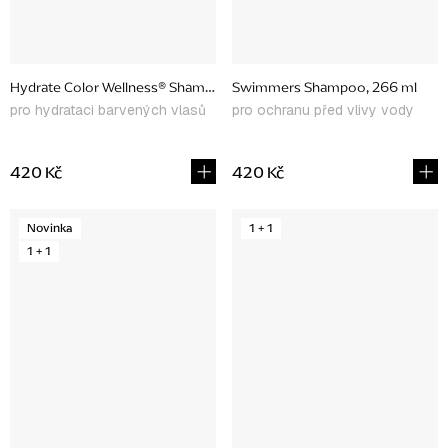
Hydrate Color Wellness® Shampoo, 266 ml
Swimmers Shampoo, 266 ml
pro hydrataci barvených vlasů
pro ochranu před vlivy vody
420 Kč
420 Kč
Novinka
1 + 1
1 + 1