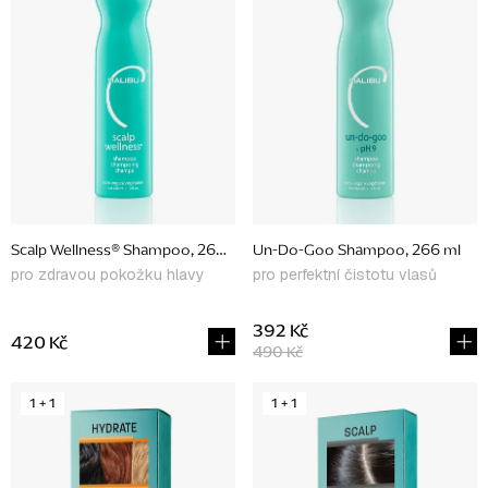
i
s
p
r
o
d
u
Scalp Wellness® Shampoo, 266 ml
Un-Do-Goo Shampoo, 266 ml
k
pro zdravou pokožku hlavy
pro perfektní čistotu vlasů
t
ů
392 Kč
420 Kč
490 Kč
1 + 1
1 + 1