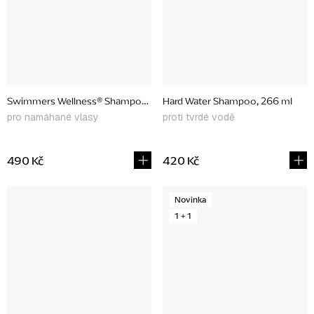
Swimmers Wellness® Shampoo & Conditioner, set produktů
Hard Water Shampoo, 266 ml
pro namáhané vlasy
proti tvrdé vodě
490 Kč
420 Kč
Novinka
1 + 1