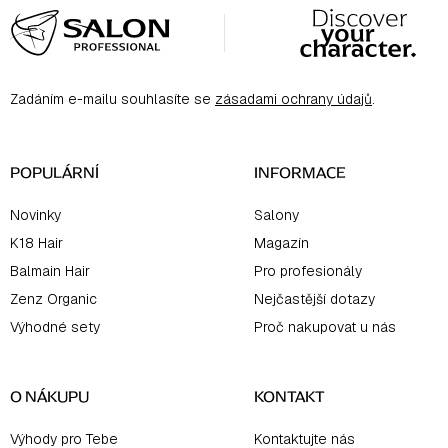
á
p
a
Zadáním e-mailu souhlasíte se
zásadami ochrany údajů
.
t
í
POPULÁRNÍ
INFORMACE
Novinky
Salony
K18 Hair
Magazín
Balmain Hair
Pro profesionály
Zenz Organic
Nejčastější dotazy
Výhodné sety
Proč nakupovat u nás
O NÁKUPU
KONTAKT
Výhody pro Tebe
Kontaktujte nás