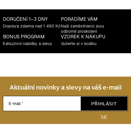
v
ý
DORUČENÍ
1–3 DNY
PORADÍME VÁM
p
i
Doprava zdarma nad 1 490 Kč
Naši zaměstnanci jsou
odborně proškoleni
s
BONUS PROGRAM
VZOREK K NÁKUPU
u
Exkluzivní nabídky a slevy
Vyberte si v košíku
Aktuální novinky a slevy na váš e-mail
PŘIHLÁSIT
E-mail
SE
Z