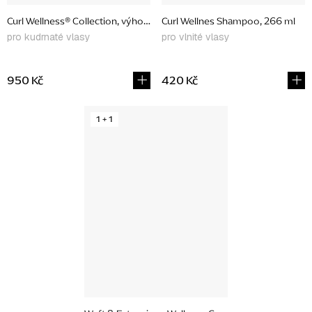
Curl Wellness® Collection, výhodný set
Curl Wellnes Shampoo, 266 ml
pro kudrnaté vlasy
pro vlnité vlasy
950 Kč
420 Kč
1 + 1