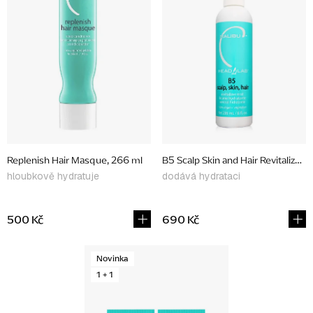
i
s
p
r
o
d
u
Replenish Hair Masque, 266 ml
B5 Scalp Skin and Hair Revitalizer 
k
hloubkově hydratuje
dodává hydrataci
t
ů
500 Kč
690 Kč
Novinka
1 + 1