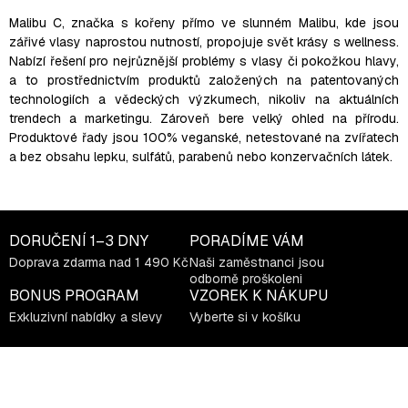
d
a
Malibu C, značka s kořeny přímo ve slunném Malibu, kde jsou
zářivé vlasy naprostou nutností, propojuje svět krásy s wellness.
c
Nabízí řešení pro nejrůznější problémy s vlasy či pokožkou hlavy,
í
a to prostřednictvím produktů založených na patentovaných
p
technologiích a vědeckých výzkumech, nikoliv na aktuálních
r
trendech a marketingu. Zároveň bere velký ohled na přírodu.
v
Produktové řady jsou 100% veganské, netestované na zvířatech
k
a bez obsahu lepku, sulfátů, parabenů nebo konzervačních látek.
y
v
ý
DORUČENÍ
1–3 DNY
PORADÍME VÁM
p
i
Doprava zdarma nad 1 490 Kč
Naši zaměstnanci jsou
odborně proškoleni
s
BONUS PROGRAM
VZOREK K NÁKUPU
u
Exkluzivní nabídky a slevy
Vyberte si v košíku