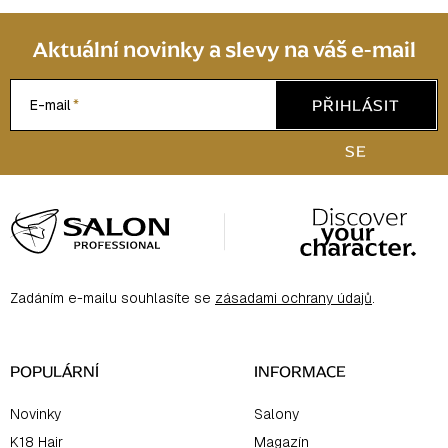
Aktuální novinky a slevy na váš e-mail
PŘIHLÁSIT
E-mail
SE
Z
á
p
a
Zadáním e-mailu souhlasíte se
zásadami ochrany údajů
.
t
í
POPULÁRNÍ
INFORMACE
Novinky
Salony
K18 Hair
Magazín