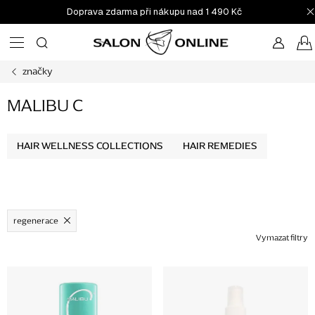
Přejít
Doprava zdarma při nákupu nad 1 490 Kč
na
obsah
značky
MALIBU C
HAIR WELLNESS COLLECTIONS
HAIR REMEDIES
regenerace
Vymazat filtry
V
ý
p