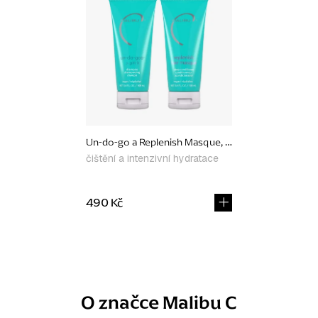
Un-do-go a Replenish Masque, set produktů
čištění a intenzivní hydratace
490 Kč
O
v
l
O značce Malibu C
á