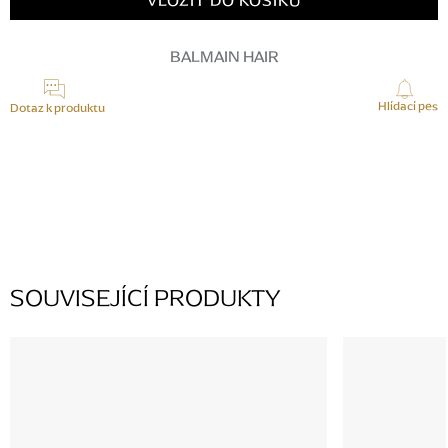
VLOŽIT DO KOŠÍKU
BALMAIN HAIR
Hlídací pes
Dotaz k produktu
K tomuto produktu zatím nikdo žádný dotaz nepřidal, buďte první.
PŘIDAT KOMENTÁŘ
SOUVISEJÍCÍ PRODUKTY