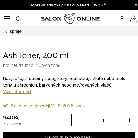
Přejít
Doprava zdarma při nákupu nad 1 490 Kč
na
obsah
spreje
Ash Toner, 200 ml
pro neutralizaci žlutých tónů
Rozjasňující stříbrný sprej, který neutralizuje žluté nebo teplé
tóny u přírodních, barvených nebo melírovaných vlasů.
Více informací
Skladem
12. 8. 2026
940 Kč
777 Kč bez DPH
Měrná
cena: