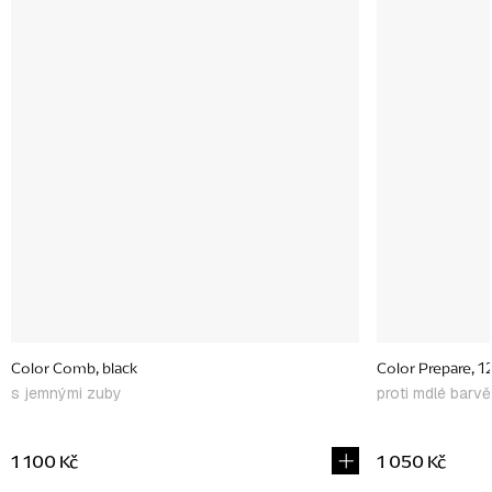
Color Comb, black
Color Prepare, 12
s jemnými zuby
proti mdlé barvě
1 100 Kč
1 050 Kč