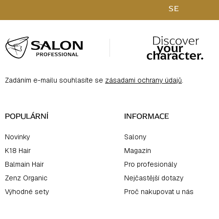
SE
Z
á
p
a
Zadáním e-mailu souhlasíte se
zásadami ochrany údajů
.
t
í
POPULÁRNÍ
INFORMACE
Novinky
Salony
K18 Hair
Magazín
Balmain Hair
Pro profesionály
Zenz Organic
Nejčastější dotazy
Výhodné sety
Proč nakupovat u nás