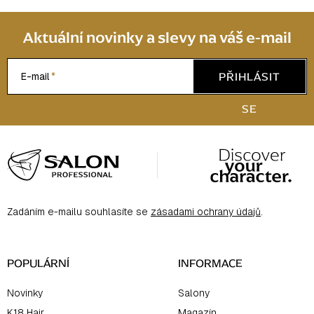
Aktuální novinky a slevy na váš e-mail
PŘIHLÁSIT
E-mail
SE
Z
á
p
a
Zadáním e-mailu souhlasíte se
zásadami ochrany údajů
.
t
í
POPULÁRNÍ
INFORMACE
Novinky
Salony
K18 Hair
Magazín