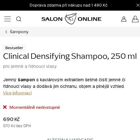
Přejít
Doprava zdarma při nákupu nad 1 490 Kč
na
obsah
šampony
Bestseller
Clinical Densifying Shampoo, 250 ml
pro jemné a řídnoucí vlasy
Jemný
šampon
s kaviárovým extraktem šetrně čistí jemné či
řídnoucí vlasy a dodává jim ochranu, objem a plnější vzhled.
Více informací
Momentálně nedostupné
690 Kč
570 Kč bez DPH
Měrná
cena: