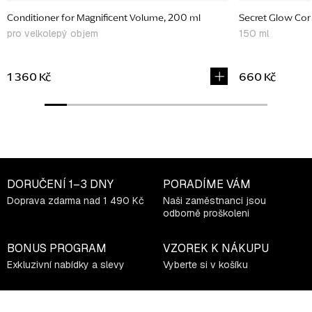
Conditioner for Magnificent Volume, 200 ml
Secret Glow Con
pro velkolepý objem
150 ml
1 360 Kč
660 Kč
DORUČENÍ
1–3 DNY
PORADÍME VÁM
Doprava zdarma nad 1 490 Kč
Naši zaměstnanci jsou
odborně proškoleni
BONUS PROGRAM
VZOREK K NÁKUPU
Exkluzivní nabídky a slevy
Vyberte si v košíku