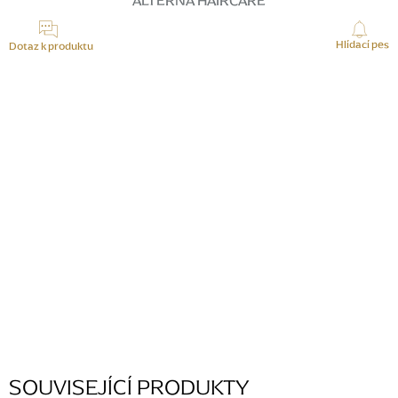
ALTERNA HAIRCARE
Hlídací pes
Dotaz k produktu
K tomuto produktu zatím nikdo žádný dotaz nepřidal, buďte první.
PŘIDAT KOMENTÁŘ
SOUVISEJÍCÍ PRODUKTY