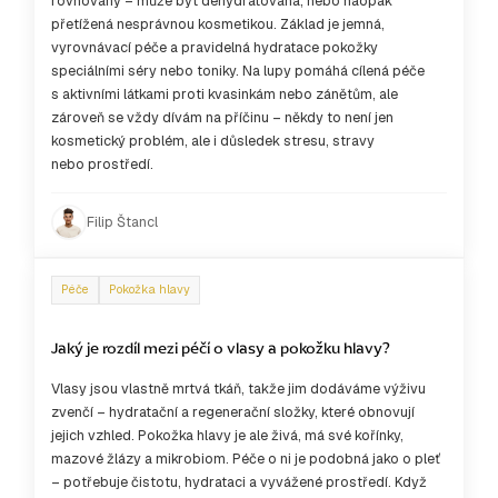
rovnováhy – může být dehydratovaná, nebo naopak
přetížená nesprávnou kosmetikou. Základ je jemná,
vyrovnávací péče a pravidelná hydratace pokožky
speciálními séry nebo toniky. Na lupy pomáhá cílená péče
s aktivními látkami proti kvasinkám nebo zánětům, ale
zároveň se vždy dívám na příčinu – někdy to není jen
kosmetický problém, ale i důsledek stresu, stravy
nebo prostředí.
Filip Štancl
Péče
Pokožka hlavy
Jaký je rozdíl mezi péčí o vlasy a pokožku hlavy?
Vlasy jsou vlastně mrtvá tkáň, takže jim dodáváme výživu
zvenčí – hydratační a regenerační složky, které obnovují
jejich vzhled. Pokožka hlavy je ale živá, má své kořínky,
mazové žlázy a mikrobiom. Péče o ni je podobná jako o pleť
– potřebuje čistotu, hydrataci a vyvážené prostředí. Když