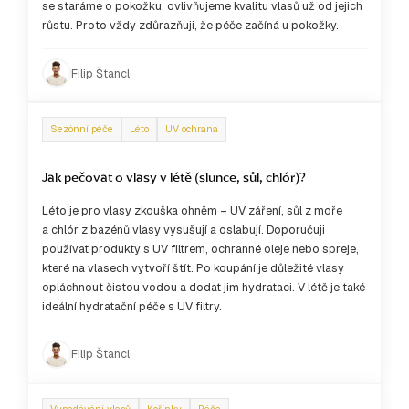
se staráme o pokožku, ovlivňujeme kvalitu vlasů už od jejich
růstu. Proto vždy zdůrazňuji, že péče začíná u pokožky.
Filip Štancl
Sezónní péče
Léto
UV ochrana
Jak pečovat o vlasy v létě (slunce, sůl, chlór)?
Léto je pro vlasy zkouška ohněm – UV záření, sůl z moře
a chlór z bazénů vlasy vysušují a oslabují. Doporučuji
používat produkty s UV filtrem, ochranné oleje nebo spreje,
které na vlasech vytvoří štít. Po koupání je důležité vlasy
opláchnout čistou vodou a dodat jim hydrataci. V létě je také
ideální hydratační péče s UV filtry.
Filip Štancl