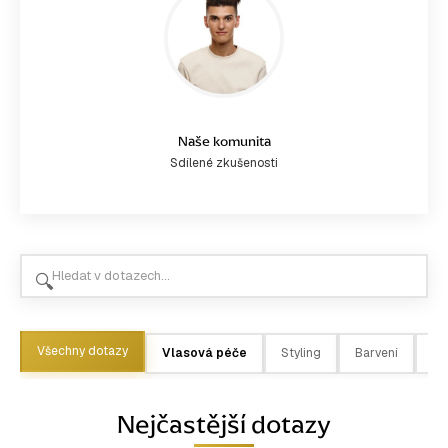
Naše komunita
Sdílené zkušenosti
Všechny dotazy
Vlasová péče
Styling
Barvení
Pr
Nejčastější dotazy