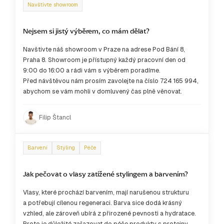
Navštivte showroom
Nejsem si jistý výběrem, co mám dělat?
Navštivte náš showroom v Praze na adrese Pod Bání 8,
Praha 8. Showroom je přístupný každý pracovní den od
9:00 do 16:00 a rádi vám s výběrem poradíme.
Před návštěvou nám prosím zavolejte na číslo 724 165 994,
abychom se vám mohli v domluvený čas plně věnovat.
Filip Štancl
Barvení
Styling
Péče
Jak pečovat o vlasy zatížené stylingem a barvením?
Vlasy, které prochází barvením, mají narušenou strukturu
a potřebují cílenou regeneraci. Barva sice dodá krásný
vzhled, ale zároveň ubírá z přirozené pevnosti a hydratace.
Proto je důležité zařazovat do péče produkty s proteiny,