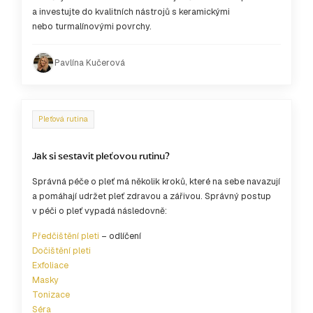
a investujte do kvalitních nástrojů s keramickými
nebo turmalínovými povrchy.
Pavlína Kučerová
Pleťová rutina
Jak si sestavit pleťovou rutinu?
Správná péče o pleť má několik kroků, které na sebe navazují
a pomáhají udržet pleť zdravou a zářivou. Správný postup
v péči o pleť vypadá následovně:
Předčištění pleti
– odlíčení
Dočištění pleti
Exfoliace
Masky
Tonizace
Séra