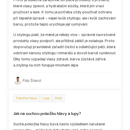
které vlasy zpevní, a hydratační složky, které jim vrací
pružnost a lesk. K tomu je potřeba vždy používat ochranu
při tepelné úpravě – nejen kvůli stylingu, ale i kvůli zachování
barvy, protože teplo urychluje její vymývání.
U stylingu platí, že méně je někdy více – správně navrstvené
produkty vlasy podpoří, ale přílišná zátěž je oslabuje. Proto
doporučuji pravidelně zařadit čisticí a odlehčující péči, která
odstraní nánosy stylingu i minerálů a dovolí barvě vyniknout.
Díky tomu vypadají vlasy zdravě, barva zůstává zářivá
a styling na nich funguje mnohem lépe.
Filip Štancl
Pokožka hlavy
Lupy
Péče
Jak na suchou pokožku hlavy a lupy?
Suchá pokožka hlavy bývá často výsledkem narušené