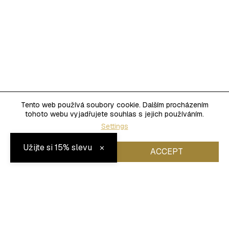
Tento web používá soubory cookie. Dalším procházením
tohoto webu vyjadřujete souhlas s jejich používáním.
Settings
×
Užijte si 15% slevu
REJECT
ACCEPT