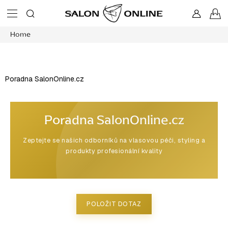
Skip
S
to
content
Home
C
Poradna SalonOnline.cz
Poradna SalonOnline.cz
Zeptejte se našich odborníků na vlasovou péči, styling a
produkty profesionální kvality
POLOŽIT DOTAZ