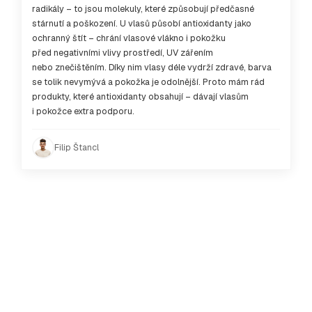
radikály – to jsou molekuly, které způsobují předčasné
stárnutí a poškození. U vlasů působí antioxidanty jako
ochranný štít – chrání vlasové vlákno i pokožku
před negativními vlivy prostředí, UV zářením
nebo znečištěním. Díky nim vlasy déle vydrží zdravé, barva
se tolik nevymývá a pokožka je odolnější. Proto mám rád
produkty, které antioxidanty obsahují – dávají vlasům
i pokožce extra podporu.
Filip Štancl