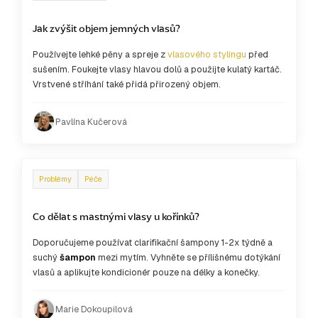
Jak zvýšit objem jemných vlasů?
Používejte lehké pěny a spreje z
vlasového stylingu
před
sušením. Foukejte vlasy hlavou dolů a použijte kulatý kartáč.
Vrstvené stříhání také přidá přirozený objem.
Pavlína Kučerová
Problémy
Péče
Co dělat s mastnými vlasy u kořínků?
Doporučujeme používat clarifikační šampony 1-2x týdně a
suchý
šampon
mezi mytím. Vyhněte se přílišnému dotýkání
vlasů a aplikujte kondicionér pouze na délky a konečky.
Marie Dokoupilová