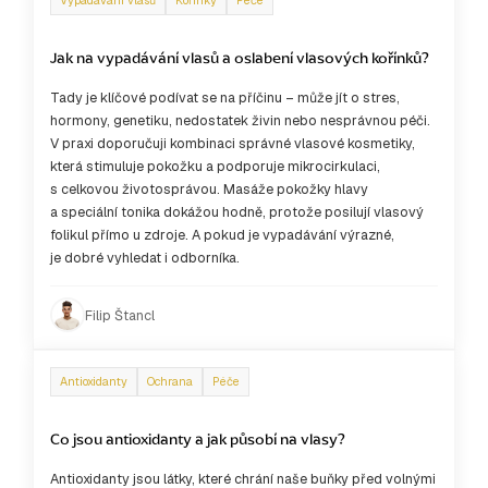
Vypadávání vlasů
Kořínky
Péče
Jak na vypadávání vlasů a oslabení vlasových kořínků?
Tady je klíčové podívat se na příčinu – může jít o stres,
hormony, genetiku, nedostatek živin nebo nesprávnou péči.
V praxi doporučuji kombinaci správné vlasové kosmetiky,
která stimuluje pokožku a podporuje mikrocirkulaci,
s celkovou životosprávou. Masáže pokožky hlavy
a speciální tonika dokážou hodně, protože posilují vlasový
folikul přímo u zdroje. A pokud je vypadávání výrazné,
je dobré vyhledat i odborníka.
Filip Štancl
Antioxidanty
Ochrana
Péče
Co jsou antioxidanty a jak působí na vlasy?
Antioxidanty jsou látky, které chrání naše buňky před volnými