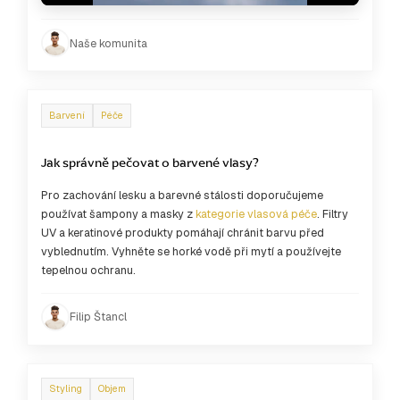
Přehrát
Ztlumit
Celá
Naše komunita
obrazo
Barvení
Péče
Jak správně pečovat o barvené vlasy?
Pro zachování lesku a barevné stálosti doporučujeme
používat šampony a masky z
kategorie vlasová péče
. Filtry
UV a keratinové produkty pomáhají chránit barvu před
vyblednutím. Vyhněte se horké vodě při mytí a používejte
tepelnou ochranu.
Filip Štancl
Styling
Objem