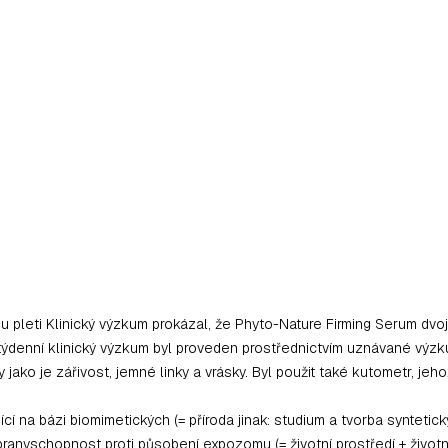
 pleti Klinický výzkum prokázal, že Phyto-Nature Firming Serum dvoj
h (8 týdenní klinický výzkum byl proveden prostřednictvím uznávané v
ko je zářivost, jemné linky a vrásky. Byl použit také kutometr, jeh
í na bázi biomimetických (= příroda jinak: studium a tvorba synteti
branyschopnost proti působení expozomu (= životní prostředí + životní