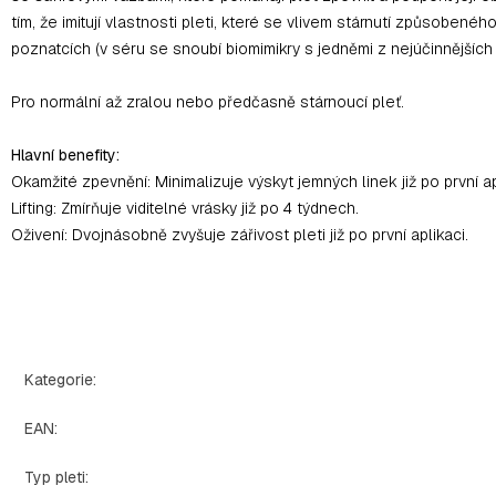
tím, že imitují vlastnosti pleti, které se vlivem stárnutí způsobe
poznatcích (v séru se snoubí biomimikry s jedněmi z nejúčinnějších r
Pro normální až zralou nebo předčasně stárnoucí pleť.
Hlavní benefity:
Okamžité zpevnění: Minimalizuje výskyt jemných linek již po první ap
Lifting: Zmírňuje viditelné vrásky již po 4 týdnech.
Oživení: Dvojnásobně zvyšuje zářivost pleti již po první aplikaci.
Kategorie
:
EAN
:
Typ pleti
: