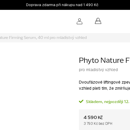
Doprava zdarma při nákupu nad 1 490 Kč
NÁKUPNÍ
KOŠÍK
ture Firming Serum, 40 ml
pro mladistvý vzhled
Phyto Nature 
pro mladistvý vzhled
Dvoufázové liftingové zpev
vzhled pleti tím, že zmírňu
Skladem
12.
4 590 Kč
3 793 Kč bez DPH
Měrná