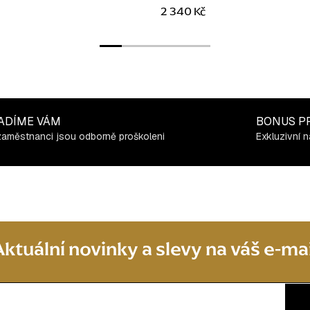
2 340 Kč
ADÍME VÁM
BONUS P
zaměstnanci jsou odborně proškoleni
Exkluzivní n
Aktuální novinky a slevy na váš e-mai