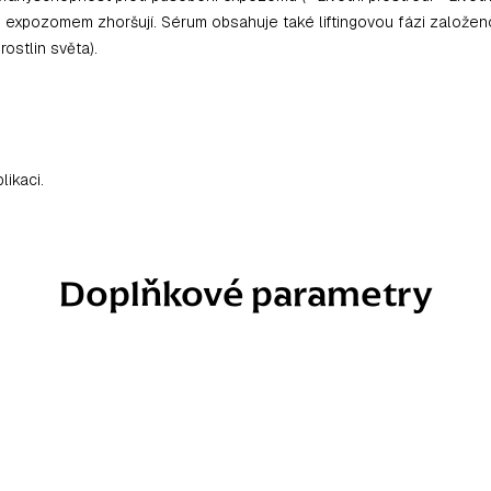
ného expozomem zhoršují. Sérum obsahuje také liftingovou fázi založe
ostlin světa).
likaci.
Doplňkové parametry