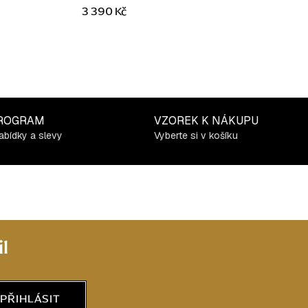
3 390 Kč
ROGRAM
VZOREK K NÁKUPU
abídky a slevy
Vyberte si v košíku
l
PŘIHLÁSIT