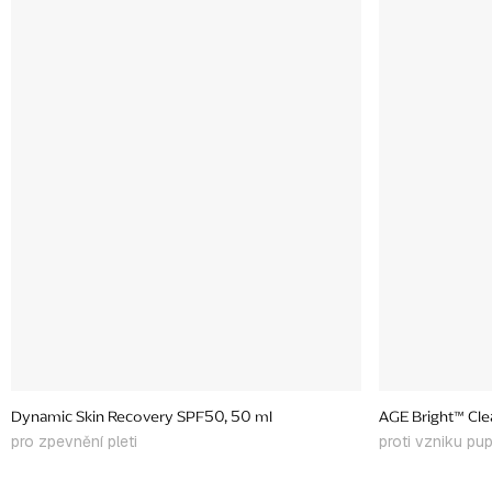
Dynamic Skin Recovery SPF50, 50 ml
AGE Bright™ Cle
pro zpevnění pleti
proti vzniku pu