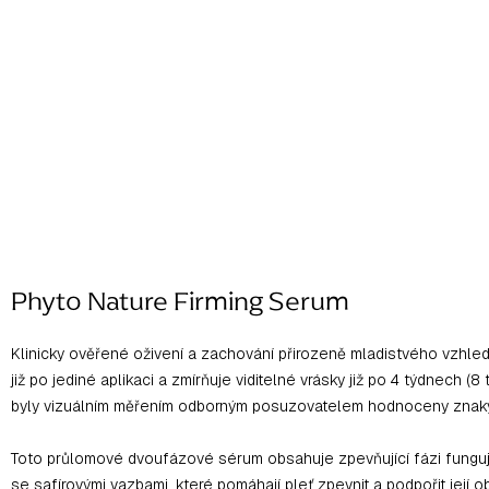
Phyto Nature Firming Serum
Klinicky ověřené oživení a zachování přirozeně mladistvého vzhledu
již po jediné aplikaci a zmírňuje viditelné vrásky již po 4 týdnec
byly vizuálním měřením odborným posuzovatelem hodnoceny znaky ja
Toto průlomové dvoufázové sérum obsahuje zpevňující fázi fungujíc
se safírovými vazbami, které pomáhají pleť zpevnit a podpořit její o