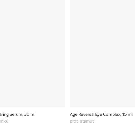
aring Serum, 30 ml
Age Reversal Eye Complex, 15 ml
pínků
proti stárnutí