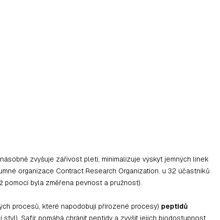
násobně zvyšuje zářivost pleti, minimalizuje výskyt jemných linek
ýzkumné organizace Contract Research Organization. u 32 účastníků
ož pomocí byla změřena pevnost a pružnost).
ckých procesů, které napodobují přirozené procesy)
peptidů
 styl). Safír pomáhá chránit peptidy a zvýšit jejich biodostupnost