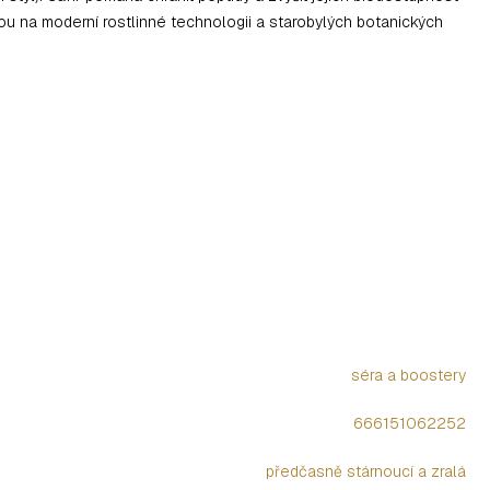
nou na moderní rostlinné technologii a starobylých botanických
séra a boostery
666151062252
předčasně stárnoucí a zralá