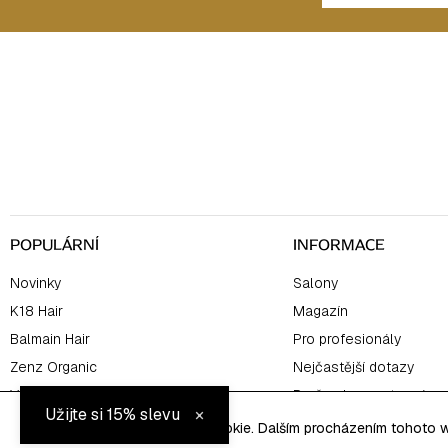
Z
á
p
a
t
í
POPULÁRNÍ
INFORMACE
Novinky
Salony
K18 Hair
Magazín
Balmain Hair
Pro profesionály
Zenz Organic
Nejčastější dotazy
Výhodné sety
Proč nakupovat u nás
×
Užijte si 15% slevu
Tento web používá soubory cookie. Dalším procházením tohoto we