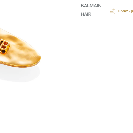
cena:
BALMAIN
Dotaz k 
HAIR