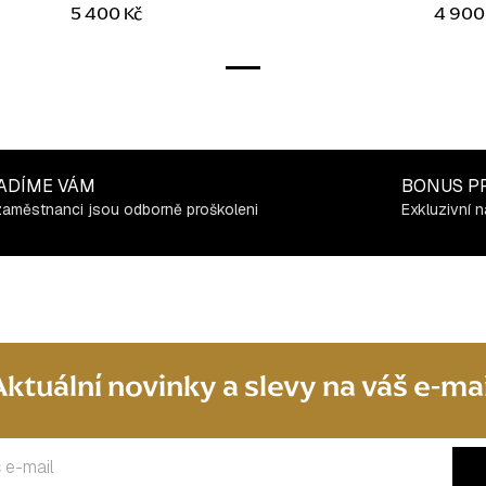
5 400 Kč
4 900
ADÍME VÁM
BONUS P
zaměstnanci jsou odborně proškoleni
Exkluzivní n
Aktuální novinky a slevy na váš e-mai