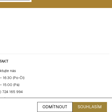
TAKT
ktujte nás
– 16:30 (Po-Čt)
– 15:00 (Pá)
) 724 165 994
salonpro.cz
ODMÍTNOUT
SOUHLASÍM