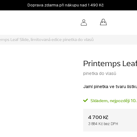
Doprava zdarma při nákupu nad 1 490 Kč
NÁKUPNÍ
KOŠÍK
emps Leaf Slide, limitovaná edice
pinetka do vlasů
Printemps Leaf 
pinetka do vlasů
Jarní pinetka ve tvaru lístk
Skladem
10.
4 700 Kč
3 884 Kč bez DPH
Měrná