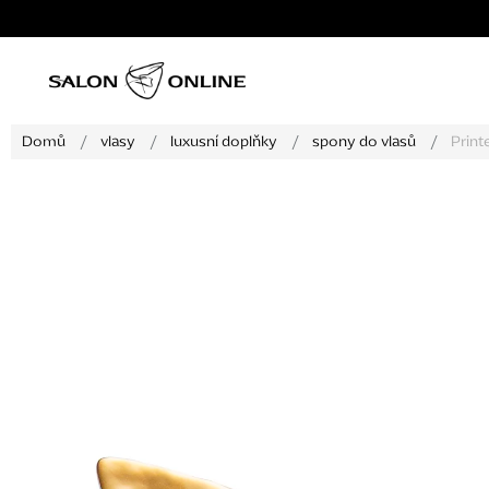
Přejít
na
obsah
Domů
/
vlasy
/
luxusní doplňky
/
spony do vlasů
/
Print