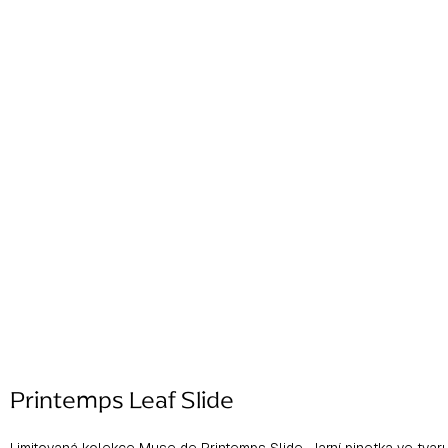
Printemps Leaf Slide
Limitovaná kolekce Muse de Printemps Slide. Jarní pinetka ve tvaru