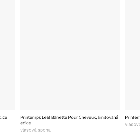
dice
Printemps Leaf Barrette Pour Cheveux, limitovaná
Printem
edice
vlasov
vlasová spona