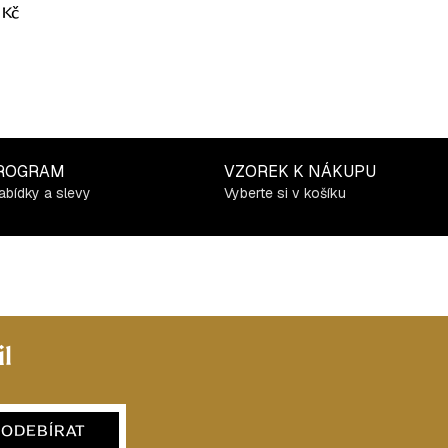
 Kč
ROGRAM
VZOREK K NÁKUPU
abídky a slevy
Vyberte si v košíku
l
ODEBÍRAT