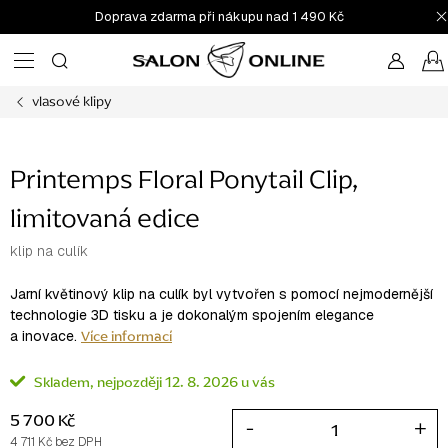
Přejít
Doprava zdarma při nákupu nad 1 490 Kč
na
obsah
vlasové klipy
Printemps Floral Ponytail Clip,
limitovaná edice
klip na culík
Jarní květinový klip na culík byl vytvořen s pomocí nejmodernější
technologie 3D tisku a je dokonalým spojením elegance
Více informací
a inovace.
Skladem
12. 8. 2026
5 700 Kč
4 711 Kč bez DPH