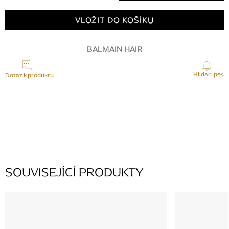
Měrná
cena:
VLOŽIT DO KOŠÍKU
BALMAIN HAIR
Hlídací pes
Dotaz k produktu
K tomuto produktu zatím nikdo žádný dotaz nepřidal, buďte první.
PŘIDAT KOMENTÁŘ
SOUVISEJÍCÍ PRODUKTY