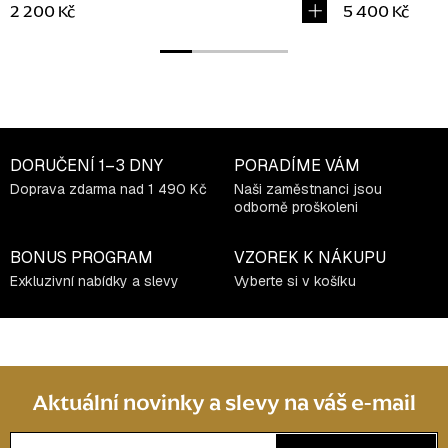
2 200 Kč
5 400 Kč
DORUČENÍ
1–3 DNY
PORADÍME VÁM
Doprava zdarma nad 1 490 Kč
Naši zaměstnanci jsou
odborně proškoleni
BONUS PROGRAM
VZOREK K NÁKUPU
Exkluzivní nabídky a slevy
Vyberte si v košíku
Aktuální novinky a slevy na váš e-mail