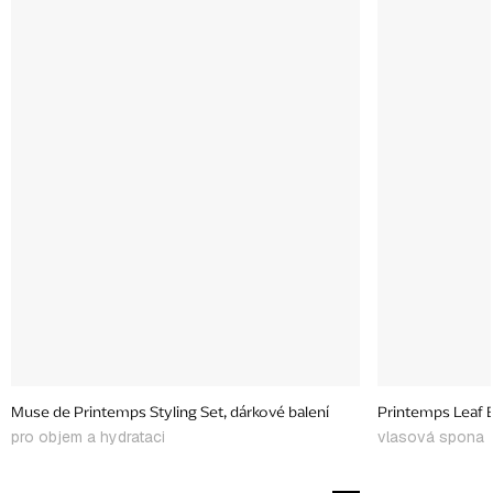
Muse de Printemps Styling Set, dárkové balení
Printemps Leaf B
pro objem a hydrataci
vlasová spona