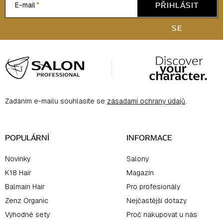
PŘIHLÁSIT
E-mail
SE
Z
á
p
a
Zadáním e-mailu souhlasíte se
zásadami ochrany údajů
.
t
í
POPULÁRNÍ
INFORMACE
Novinky
Salony
K18 Hair
Magazín
Balmain Hair
Pro profesionály
Zenz Organic
Nejčastější dotazy
Výhodné sety
Proč nakupovat u nás