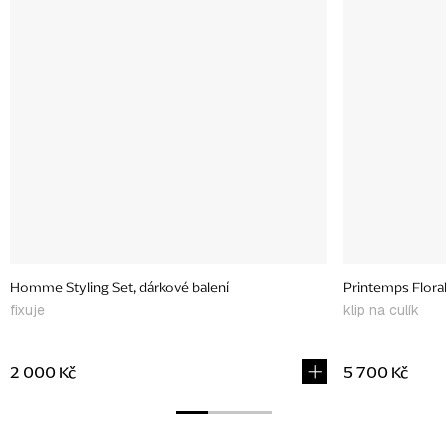
edice
Homme Styling Set, dárkové balení
Printemps Floral 
fixuje
klip na culík
2 000 Kč
5 700 Kč