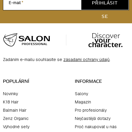
PŘIHLÁSIT
E-mail
SE
Z
Á
P
A
Zadáním e-mailu souhlasíte se
zásadami ochrany údajů
.
T
Í
POPULÁRNÍ
INFORMACE
Novinky
Salony
K18 Hair
Magazín
Balmain Hair
Pro profesionály
Zenz Organic
Nejčastější dotazy
Výhodné sety
Proč nakupovat u nás