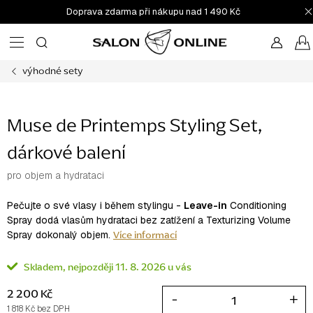
Přejít
Doprava zdarma při nákupu nad 1 490 Kč
na
obsah
výhodné sety
Muse de Printemps Styling Set,
dárkové balení
pro objem a hydrataci
Pečujte o své vlasy i během stylingu -
Leave-in
Conditioning
Spray dodá vlasům hydrataci bez zatížení a Texturizing Volume
Více informací
Spray dokonalý objem.
Skladem
11. 8. 2026
2 200 Kč
1 818 Kč bez DPH