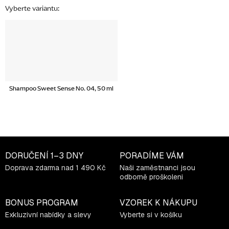
Shampoo Sweet Sense No. 04, 50 ml
DORUČENÍ
1–3 DNY
PORADÍME VÁM
Doprava zdarma nad 1 490 Kč
Naši zaměstnanci jsou
odborně proškoleni
BONUS PROGRAM
VZOREK K NÁKUPU
Exkluzivní nabídky a slevy
Vyberte si v košíku