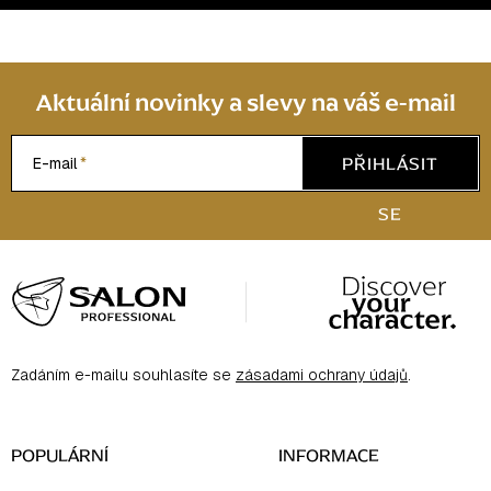
Aktuální novinky a slevy na váš e-mail
PŘIHLÁSIT
E-mail
SE
Z
á
p
a
Zadáním e-mailu souhlasíte se
zásadami ochrany údajů
.
t
í
POPULÁRNÍ
INFORMACE