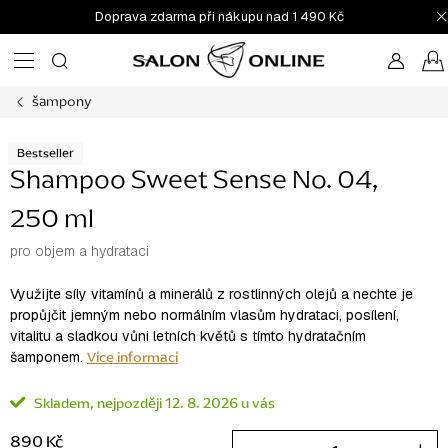
Přejít
Doprava zdarma při nákupu nad 1 490 Kč
na
obsah
šampony
Bestseller
Shampoo Sweet Sense No. 04,
250 ml
pro objem a hydrataci
Využijte síly vitamínů a minerálů z rostlinných olejů a nechte je
propůjčit jemným nebo normálním vlasům hydrataci, posílení,
vitalitu a sladkou vůni letních květů s tímto hydratačním
Více informací
šamponem.
Skladem
12. 8. 2026
890 Kč