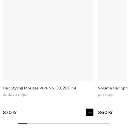
d, 177 ml
Hair Styling Mousse Pure No. 90, 200 ml
Volume Hair Spr
dodává objem
pro objem
870 Kč
860 Kč