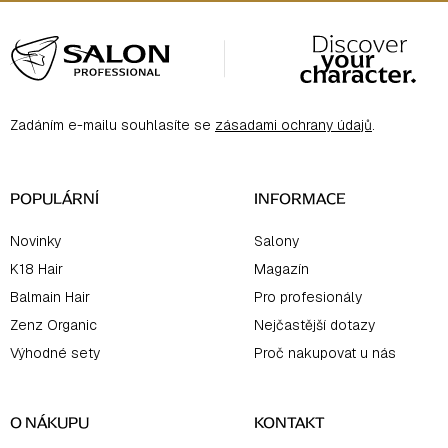
Z
Á
P
A
Zadáním e-mailu souhlasíte se
zásadami ochrany údajů
.
T
Í
POPULÁRNÍ
INFORMACE
Novinky
Salony
K18 Hair
Magazín
Balmain Hair
Pro profesionály
Zenz Organic
Nejčastější dotazy
Výhodné sety
Proč nakupovat u nás
O NÁKUPU
KONTAKT