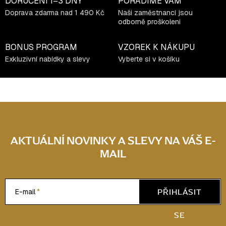
DORUČENÍ
1–3 DNY
PORADÍME VÁM
Doprava zdarma nad 1 490 Kč
Naši zaměstnanci jsou
odborně proškoleni
BONUS PROGRAM
VZOREK K NÁKUPU
Exkluzivní nabídky a slevy
Vyberte si v košíku
AKTUÁLNÍ NOVINKY A SLEVY NA VÁŠ E-
MAIL
PŘIHLÁSIT
E-mail
SE