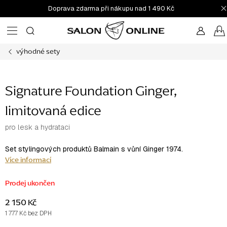
Přejít
Doprava zdarma při nákupu nad 1 490 Kč
na
obsah
výhodné sety
Signature Foundation Ginger,
limitovaná edice
pro lesk a hydrataci
Set stylingových produktů Balmain s vůní Ginger 1974.
Více informací
Prodej ukončen
2 150 Kč
1 777 Kč bez DPH
Měrná