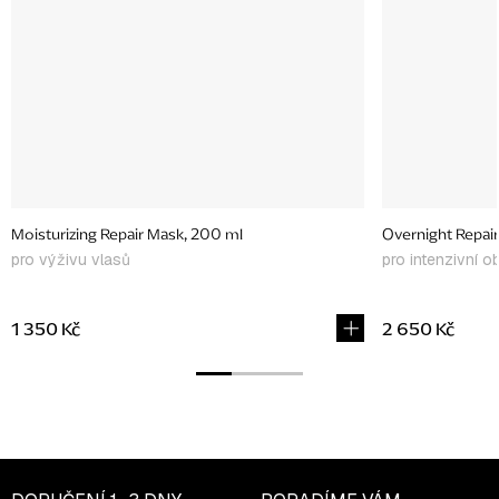
Moisturizing Repair Mask, 200 ml
Overnight Repai
pro výživu vlasů
pro intenzivní 
1 350 Kč
2 650 Kč