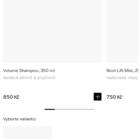
Volume Shampoo, 350 ml
Root Lift Mist, 
dodává plnost a pružnost
nadzvedá vlasy
850 Kč
750 Kč