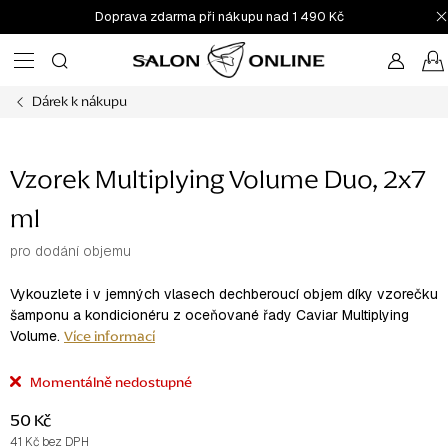
Přejít
Doprava zdarma při nákupu nad 1 490 Kč
na
obsah
Dárek k nákupu
Vzorek Multiplying Volume Duo, 2x7
ml
pro dodání objemu
Vykouzlete i v jemných vlasech dechberoucí objem díky vzorečku
šamponu a kondicionéru z oceňované řady Caviar Multiplying
Více informací
Volume.
Momentálně nedostupné
50 Kč
41 Kč bez DPH