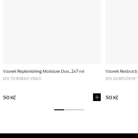
Vzorek Replenishing Moisture Duo, 2x7 ml
Vzorek Restructu
pro hydrataci vlasů
pro poškozené 
50 Kč
50 Kč