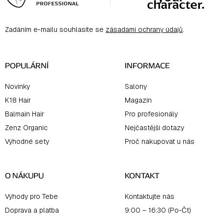
p
a
Zadáním e-mailu souhlasíte se
zásadami ochrany údajů
.
t
í
POPULÁRNÍ
INFORMACE
Novinky
Salony
K18 Hair
Magazín
Balmain Hair
Pro profesionály
Zenz Organic
Nejčastější dotazy
Výhodné sety
Proč nakupovat u nás
O NÁKUPU
KONTAKT
Výhody pro Tebe
Kontaktujte nás
Doprava a platba
9:00 – 16:30 (Po-Čt)