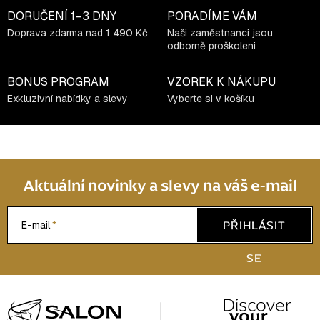
DORUČENÍ
1–3 DNY
PORADÍME VÁM
Doprava zdarma nad 1 490 Kč
Naši zaměstnanci jsou
odborně proškoleni
BONUS PROGRAM
VZOREK K NÁKUPU
Exkluzivní nabídky a slevy
Vyberte si v košíku
Aktuální novinky a slevy na váš e-mail
PŘIHLÁSIT
E-mail
SE
Z
á