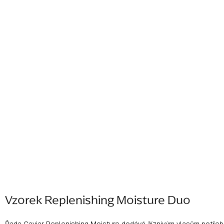
Vzorek Replenishing Moisture Duo
Řada Caviar Replenishing Moisture dodává žíznivým vlasům potřebnou