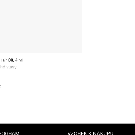
air Oil, 4 ml
ché vlasy
č
ROGRAM
VZOREK K NÁKUPU