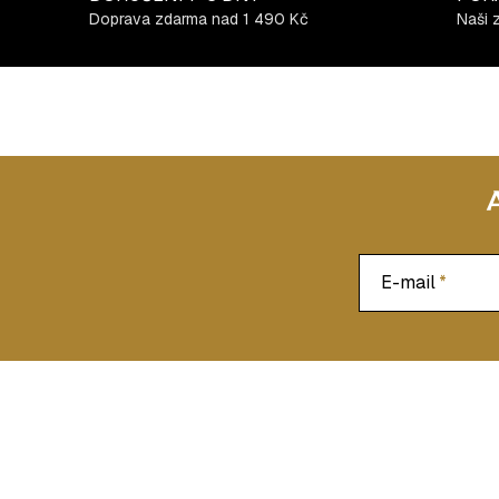
Doprava zdarma nad 1 490 Kč
Naši 
E-mail
Z
á
p
a