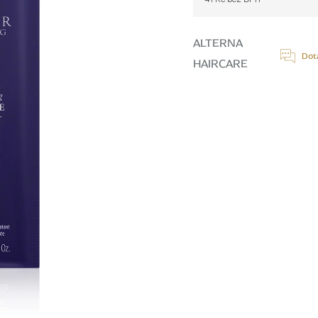
Měrná
cena:
ALTERNA
Dot
HAIRCARE