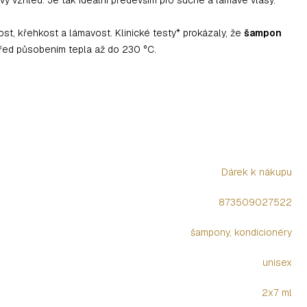
ost, křehkost a lámavost. Klinické testy* prokázaly, že
šampon
 před působením tepla až do 230 °C.
Dárek k nákupu
873509027522
šampony
,
kondicionéry
unisex
2x7 ml