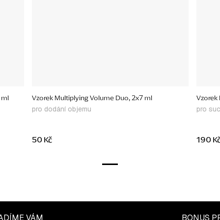
 ml
Vzorek Multiplying Volume Duo, 2x7 ml
Vzorek H
pro dodání objemu
pro su
50 Kč
190 K
ADÍME VÁM
BONUS P