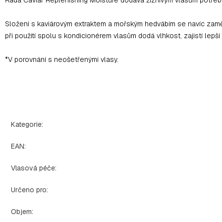
Složení s kaviárovým extraktem a mořským hedvábím se navíc zaměřuje
při použití spolu s kondicionérem vlasům dodá vlhkost, zajistí lep
*V porovnání s neošetřenými vlasy.
Kategorie
:
EAN
:
Vlasová péče
:
Určeno pro
:
Objem
: