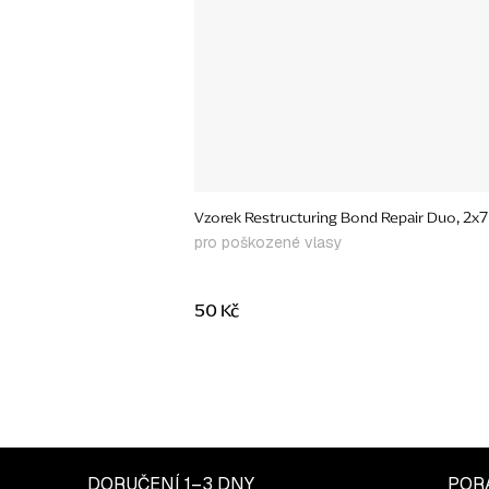
Vzorek Restructuring Bond Repair Duo, 2x7
pro poškozené vlasy
50 Kč
DORUČENÍ
1–3 DNY
POR