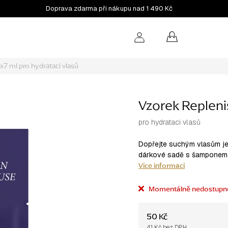
Doprava zdarma při nákupu nad 1 490 Kč
NÁKUPNÍ
KOŠÍK
2x7 ml
pro hydrataci vlasů
Vzorek Repleni
pro hydrataci vlasů
Dopřejte suchým vlasům je
dárkové sadě s šamponem a
Více informací
Momentálně nedostupn
50 Kč
41 Kč bez DPH