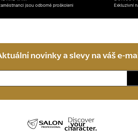
zaměstnanci jsou odborně proškoleni
Exkluzivní n
Aktuální novinky a slevy na váš e-mai