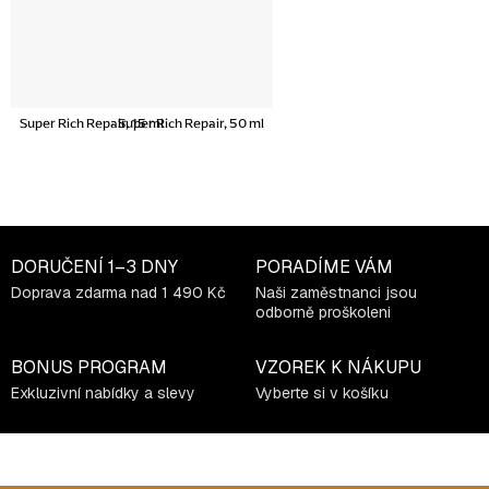
Super Rich Repair, 15 ml
Super Rich Repair, 50 ml
DORUČENÍ
1–3 DNY
PORADÍME VÁM
Doprava zdarma nad 1 490 Kč
Naši zaměstnanci jsou
odborně proškoleni
BONUS PROGRAM
VZOREK K NÁKUPU
Exkluzivní nabídky a slevy
Vyberte si v košíku