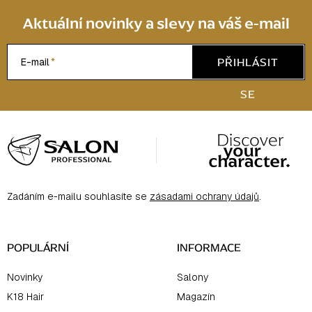
Aktuální novinky a slevy na váš e-mail
PŘIHLÁSIT
E-mail
SE
Z
á
p
a
Zadáním e-mailu souhlasíte se
zásadami ochrany údajů
.
t
í
POPULÁRNÍ
INFORMACE
Novinky
Salony
K18 Hair
Magazín