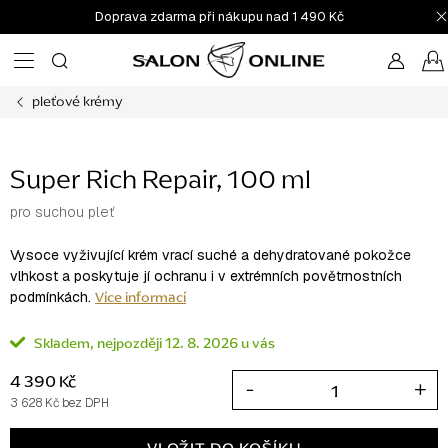
Přejít
Doprava zdarma při nákupu nad 1 490 Kč
na
obsah
pleťové krémy
Super Rich Repair, 100 ml
pro suchou pleť
Vysoce vyživující krém vrací suché a dehydratované pokožce
vlhkost a poskytuje jí ochranu i v extrémních povětrnostních
Více informací
podmínkách.
Skladem
12. 8. 2026
4 390 Kč
3 628 Kč bez DPH
Měrná
cena: