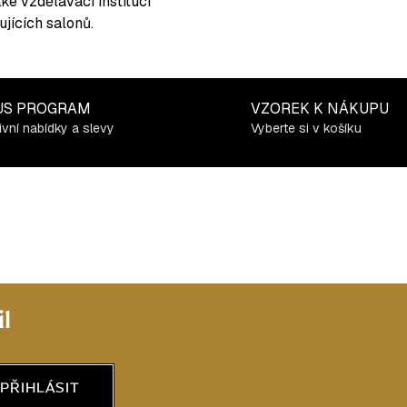
ké vzdělávací institucí
jících salonů.
US PROGRAM
VZOREK K NÁKUPU
ivní nabídky a slevy
Vyberte si v košíku
l
PŘIHLÁSIT