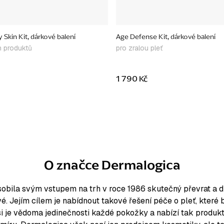
 Skin Kit, dárkové balení
Age Defense Kit, dárkové balení
h produktů
pro zralou pleť
1 790 Kč
O značce Dermalogica
obila svým vstupem na trh v roce 1986 skutečný převrat a dnes
vé. Jejím cílem je nabídnout takové řešení péče o pleť, které 
si je vědoma jedinečnosti každé pokožky a nabízí tak produk