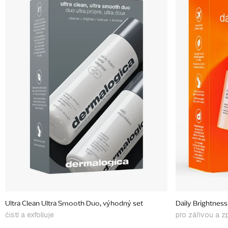
p
i
s
p
r
o
d
u
k
t
ů
Ultra Clean Ultra Smooth Duo, výhodný set
Daily Brightness
čistí a exfoliuje
pro zářivou a z