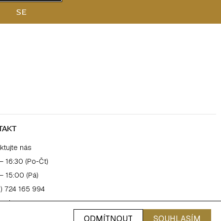
SE
TAKT
ktujte nás
– 16:30 (Po-Čt)
– 15:00 (Pá)
) 724 165 994
salonpro.cz
ODMÍTNOUT
SOUHLASÍM