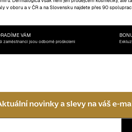
míru. Dermalogica však není jen prodejcem kosmetiky, ale ta
ály v oboru a v ČR a na Slovensku najdete přes 90 spolupracu
RADÍME VÁM
BON
i zaměstnanci jsou odborně proškoleni
Exkluz
Aktuální novinky a slevy na váš e-mai