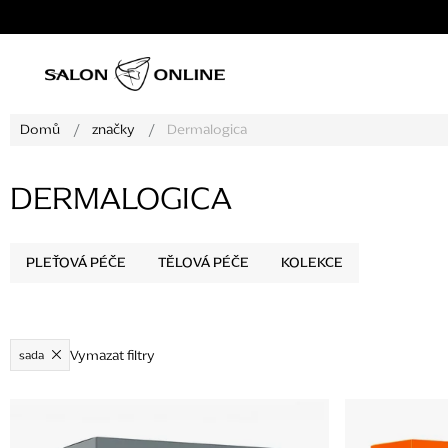
Přejít
na
obsah
Domů
/
značky
/
Dermalogica
DERMALOGICA
PLEŤOVÁ PÉČE
TĚLOVÁ PÉČE
KOLEKCE
Vymazat filtry
sada
V
ý