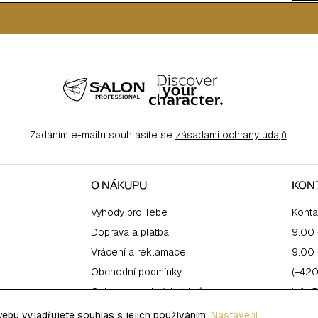
Zadáním e-mailu souhlasíte se
zásadami ochrany údajů
.
O NÁKUPU
KON
Výhody pro Tebe
Konta
Doprava a platba
9:00 
Vrácení a reklamace
9:00 
Obchodní podmínky
(+420
Ochrana osobních údajů
info@
bu vyjadřujete souhlas s jejich používáním.
Nastavení