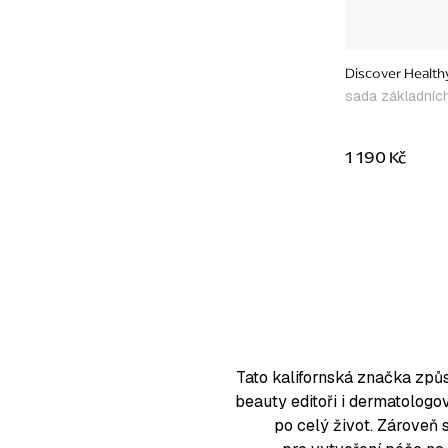
Discover Healthy
sada základníc
1 190 Kč
O
v
l
á
d
a
Tato kalifornská značka způs
c
beauty editoři i dermatologo
í
po celý život. Zároveň 